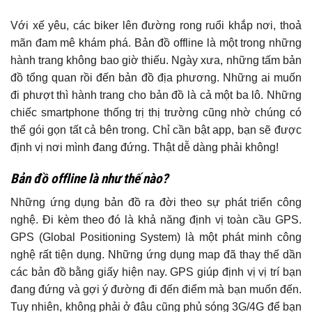
Với xế yêu, các biker lên đường rong ruổi khắp nơi, thoả
mãn đam mê khám phá. Bản đồ offline là một trong những
hành trang không bao giờ thiếu. Ngày xưa, những tấm bản
đồ tổng quan rồi đến bản đồ địa phương. Những ai muốn
đi phượt thì hành trang cho bản đồ là cả một ba lô. Những
chiếc smartphone thống trị thị trường cũng nhờ chúng có
thể gói gọn tất cả bên trong. Chỉ cần bật app, bạn sẽ được
định vị nơi mình đang đứng. Thật dễ dàng phải không!
Bản đồ offline là như thế nào?
Những ứng dụng bản đồ ra đời theo sự phát triển công
nghệ. Đi kèm theo đó là khả năng định vị toàn cầu GPS.
GPS (Global Positioning System) là một phát minh công
nghệ rất tiện dụng. Những ứng dụng map đã thay thế dần
các bản đồ bằng giấy hiện nay. GPS giúp định vị vị trí bạn
đang đứng và gợi ý đường đi đến điểm mà bạn muốn đến.
Tuy nhiên, không phải ở đâu cũng phủ sóng 3G/4G để bạn