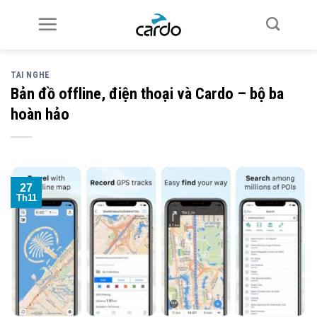
Skip
to
content
TAI NGHE
Bản đồ offline, điện thoại và Cardo – bộ ba
hoàn hảo
27
Th11