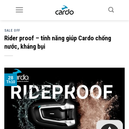
Skip
to
content
SALE OFF
Rider proof – tính năng giúp Cardo chống
nước, kháng bụi
28
Th10