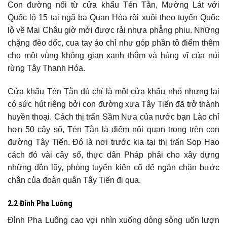
Con đường nối từ cửa khẩu Tén Tằn, Mường Lát với
Quốc lộ 15 tại ngã ba Quan Hóa rồi xuôi theo tuyến Quốc
lộ về Mai Châu giờ mới được rải nhựa phẳng phiu. Những
chặng đèo dốc, cua tay áo chỉ như góp phần tô điểm thêm
cho một vùng không gian xanh thẳm và hùng vĩ của núi
rừng Tây Thanh Hóa.
Cửa khẩu Tén Tằn dù chỉ là một cửa khẩu nhỏ nhưng lại
có sức hút riêng bởi con đường xưa Tây Tiến đã trở thành
huyền thoại. Cách thị trấn Sầm Nưa của nước bạn Lào chỉ
hơn 50 cây số, Tén Tằn là điểm nối quan trọng trên con
đường Tây Tiến. Đó là nơi trước kia tại thị trấn Sop Hao
cách đó vài cây số, thực dân Pháp phải cho xây dựng
những đồn lũy, phòng tuyến kiên cố để ngăn chặn bước
chân của đoàn quân Tây Tiến đi qua.
2.2 Đỉnh Pha Luông
Đỉnh Pha Luông cao vợi nhìn xuống dòng sông uốn lượn