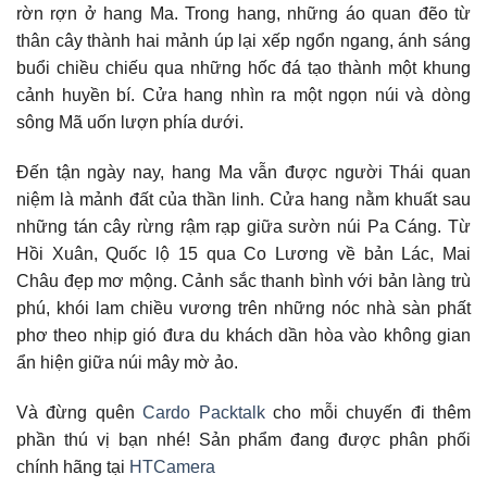
rờn rợn ở hang Ma. Trong hang, những áo quan đẽo từ
thân cây thành hai mảnh úp lại xếp ngổn ngang, ánh sáng
buổi chiều chiếu qua những hốc đá tạo thành một khung
cảnh huyền bí. Cửa hang nhìn ra một ngọn núi và dòng
sông Mã uốn lượn phía dưới.
Đến tận ngày nay, hang Ma vẫn được người Thái quan
niệm là mảnh đất của thần linh. Cửa hang nằm khuất sau
những tán cây rừng rậm rạp giữa sườn núi Pa Cáng. Từ
Hồi Xuân, Quốc lộ 15 qua Co Lương về bản Lác, Mai
Châu đẹp mơ mộng. Cảnh sắc thanh bình với bản làng trù
phú, khói lam chiều vương trên những nóc nhà sàn phất
phơ theo nhịp gió đưa du khách dần hòa vào không gian
ẩn hiện giữa núi mây mờ ảo.
Và đừng quên
Cardo Packtalk
cho mỗi chuyến đi thêm
phần thú vị bạn nhé! Sản phẩm đang được phân phối
chính hãng tại
HTCamera