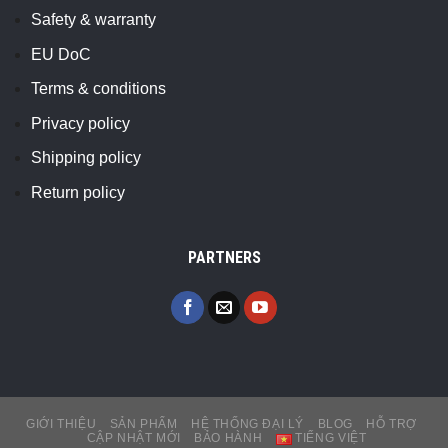
Safety & warranty
EU DoC
Terms & conditions
Privacy policy
Shipping policy
Return policy
PARTNERS
GIỚI THIỆU
SẢN PHẨM
HỆ THỐNG ĐẠI LÝ
BLOG
HỖ TRỢ
CẬP NHẬT MỚI
BẢO HÀNH
TIẾNG VIỆT