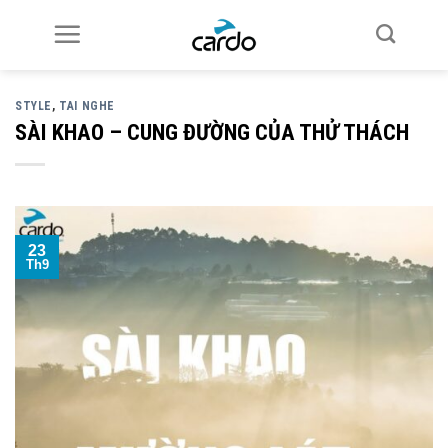
Skip
to
content
STYLE
,
TAI NGHE
SÀI KHAO – CUNG ĐƯỜNG CỦA THỬ THÁCH
23
Th9